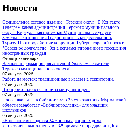
Новости
Официальное сетевое издание "Терский округ"
В Контакте
Телеграм-канал администрации Терского муниципального
округа
Виртуальная приемная
Муниципальные услуги
Земельные отношения
Градостроительная деятельность
Туризм
Противодействие коррупции
Губернаторский проект
"Северное долголетие"
Зона регламентированного посещения
иностранных граждан
Фильтр-календарь
Важная информация для жителей! Уважаемые жители
Терского муниципального округа!
07 августа 2026
Работа на местах: традиционные выезды на территории.
07 августа 2026
Что произошло в регионе за минувший день
07 августа 2026
После школы — в библиотеку: в 23 учреждениях Мурманской
области заработает «Библиопродленка» для младших
школьников
06 августа 2026
«В регионе возводится 24 многоквартирных дома,
капремонты выполнены в 2329 домах»: в преддверии Дня