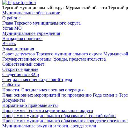
Терский муниципальный округ Мурманской области
Терский 
Муниципальное образование
О районе
Глава Терского муниципального округа
Устав МО
Муниципальные учреждения
Наградная политика
Власть
Администрация
Совет депутатов Терского муниципального округа Мурманской
Государственные органы, фонды, представительства
Общественный совет
Открытые данные
Сведения по 232-р
Специальная оценка условий труда
События
Новости. Специальная военная операция.
План основных мероприятий по проведению Года семьи в Терс
Документы
Нормативно-правовые акты
Программы Терского муниципального округа
Программы муниципального образования Терский район
Программы муниципального образования городское поселение
Муниципальные закупки и торги, аренда земли