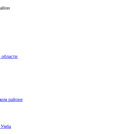
район
 области
ком районе
 Умба