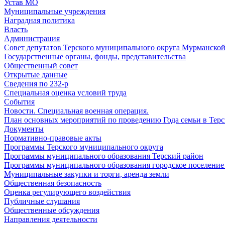
Устав МО
Муниципальные учреждения
Наградная политика
Власть
Администрация
Совет депутатов Терского муниципального округа Мурманской
Государственные органы, фонды, представительства
Общественный совет
Открытые данные
Сведения по 232-р
Специальная оценка условий труда
События
Новости. Специальная военная операция.
План основных мероприятий по проведению Года семьи в Терс
Документы
Нормативно-правовые акты
Программы Терского муниципального округа
Программы муниципального образования Терский район
Программы муниципального образования городское поселение
Муниципальные закупки и торги, аренда земли
Общественная безопасность
Оценка регулирующего воздействия
Публичные слушания
Общественные обсуждения
Направления деятельности