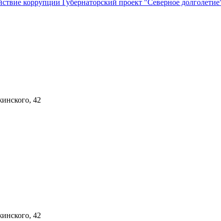
йствие коррупции
Губернаторский проект "Северное долголети
жинского, 42
жинского, 42