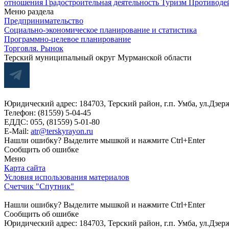
отношения
Градостроительная деятельность
Туризм
Противоде
Меню раздела
Предпринимательство
Социально-экономическое планирование и статистика
Программно-целевое планирование
Торговля. Рынок
Терский муниципальный округ Мурманской области
Юридический адрес: 184703, Терский район, г.п. Умба, ул.Дзер
Телефон: (81559) 5-04-45
ЕДДС: 055, (81559) 5-01-80
E-Mail:
atr@terskyrayon.ru
Нашли ошибку? Выделите мышкой и нажмите Ctrl+Enter
Сообщить об ошибке
Меню
Карта сайта
Условия использования материалов
Счетчик "Спутник"
Нашли ошибку? Выделите мышкой и нажмите Ctrl+Enter
Сообщить об ошибке
Юридический адрес: 184703, Терский район, г.п. Умба, ул.Дзер