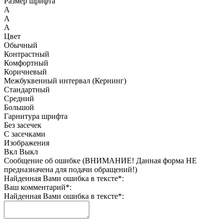
Размер шрифта
A
A
A
Цвет
Обычный
Контрастный
Комфортный
Коричневый
Межбуквенный интервал (Кернинг)
Стандартный
Средний
Большой
Гарнитура шрифта
Без засечек
С засечками
Изображения
Вкл
Выкл
Сообщение об ошибке (ВНИМАНИЕ! Данная форма НЕ
предназначена для подачи обращений!)
Найденная Вами ошибка в тексте
*
:
Ваш комментарий
*
:
Найденная Вами ошибка в тексте
*
: