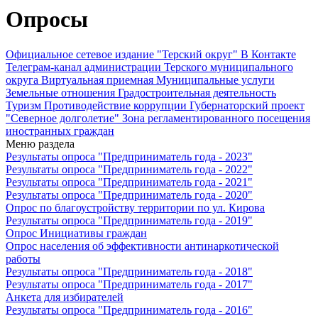
Опросы
Официальное сетевое издание "Терский округ"
В Контакте
Телеграм-канал администрации Терского муниципального
округа
Виртуальная приемная
Муниципальные услуги
Земельные отношения
Градостроительная деятельность
Туризм
Противодействие коррупции
Губернаторский проект
"Северное долголетие"
Зона регламентированного посещения
иностранных граждан
Меню раздела
Результаты опроса "Предприниматель года - 2023"
Результаты опроса "Предприниматель года - 2022"
Результаты опроса "Предприниматель года - 2021"
Результаты опроса "Предприниматель года - 2020"
Опрос по благоустройству территории по ул. Кирова
Результаты опроса "Предприниматель года - 2019"
Опрос Инициативы граждан
Опрос населения об эффективности антинаркотической
работы
Результаты опроса "Предприниматель года - 2018"
Результаты опроса "Предприниматель года - 2017"
Анкета для избирателей
Результаты опроса "Предприниматель года - 2016"